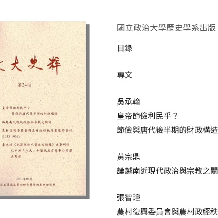
國立政治大學歷史學系出版
目錄
專文
吳承翰
皇帝節儉利民乎？
節儉與唐代後半期的財政構
黃宗鼎
論越南近現代政治與宗教之
張智瑋
農村復興委員會與農村政經