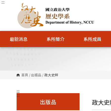
:::
跳
到
主
要
內
容
區
塊
最新消息
系所簡介
系所成員
首頁
/
出版品
/
政大史粹
:::
:::
出版品
政大史