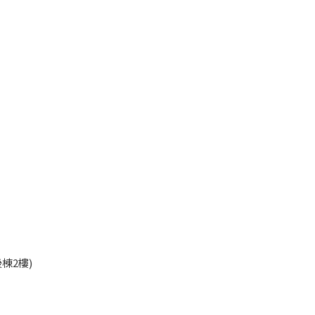
45
棟2樓)