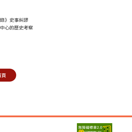
憶錄》史事糾謬
為中心的歷史考察
首頁