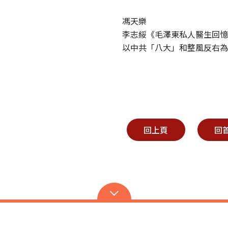
馮天樂
李志綏《毛澤東私人醫生回
以中共「八大」和整風反右
回上頁
回