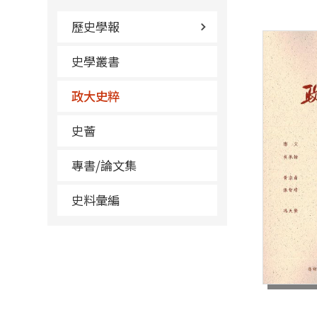
歷史學報
史學叢書
政大史粹
史薈
專書/論文集
史料彙編