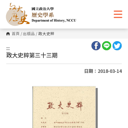
跳
到
主
要
內
容
區
首頁
/
出版品
/
政大史粹
塊
:::
:::
政大史粹第三十三期
日期：2018-03-14