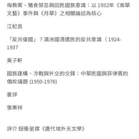
侮教案、豬食禁忌與回民國族意識：以 1932年《南華
文藝》事件與《月華》之相關論述為核心
江紀良
「反共復國」？滿洲國清遺民的反共意識（ 1924-
1937
黃子軒
國族建構、冷戰與外交的交鋒：中華民國與菲律賓的
僑校議題 (1950-1976)
書評
張業祥
評介 鈕衛星撰《唐代域外天文學》