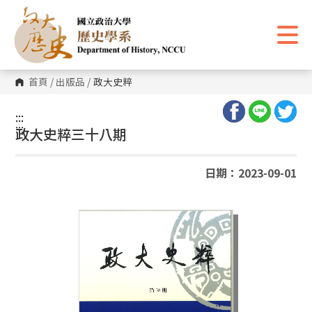
跳
到
主
要
內
容
區
首頁
/
出版品
/
政大史粹
塊
:::
:::
政大史粹三十八期
日期：2023-09-01