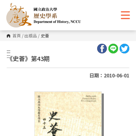
跳
到
主
要
內
容
區
首頁
/
出版品
/
史薈
塊
:::
:::
《史薈》第43期
日期：2010-06-01