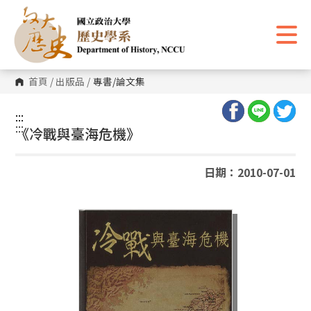
跳
到
主
要
內
容
區
首頁
/
出版品
/
專書/論文集
塊
:::
:::
《冷戰與臺海危機》
日期：2010-07-01