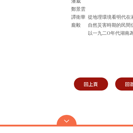
潘威
鄭景雲
譚衛華
從地理環境看明代在
龐毅
自然災害時期的民間
以一九二
O
年代湖南
回上頁
回