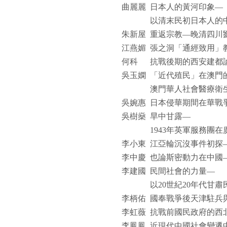
曲麗麗
日本人的黃河印象—
以清末民初日本人的
朱新屋
重返宗教—晚清四川
江燕媚
張之洞「通經致用」
何科
抗戰後期的西安建都
吳玉嫻
「近代殖民」在澳門
澳門華人社會醫療衛
吳婉惠
日本侵華期間在華戰
吳樹燊
旱中甘露—
1943
年英軍服務團在
李小東
江亞輪沉沒事件初探
李中慶
也論斯密動力在中國
李建國
民間社會的力量—
以
20
世紀
20
年代甘肅
李柄佑
國奉戰爭後天津駐兵
李虹薇
抗戰前國民政府的西
李鳳鳳
近現代中國社會變遷