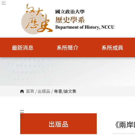
:::
跳
到
主
要
內
容
區
塊
最新消息
系所簡介
系所成員
首頁
/
出版品
/
專書/論文集
:::
:::
出版品
《兩岸