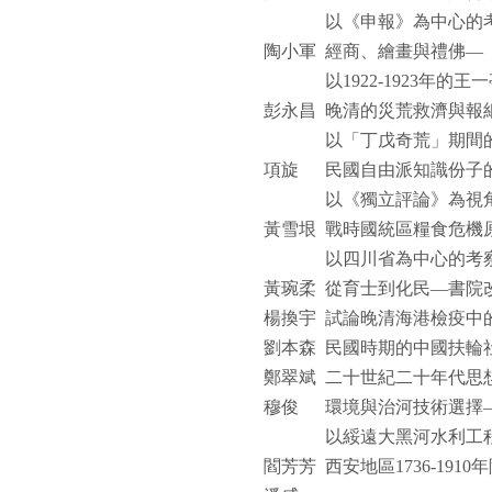
以《申報》為中心的
陶小軍
經商、繪畫與禮佛—
以
1922-1923
年的王一
彭永昌
晚清的災荒救濟與報
以「丁戊奇荒」期間
項旋
民國自由派知識份子
以《獨立評論》為視
黃雪垠
戰時國統區糧食危機
以四川省為中心的考
黃琬柔
從育士到化民—書院
楊換宇
試論晚清海港檢疫中
劉本森
民國時期的中國扶輪
鄭翠斌
二十世紀二十年代思
穆俊
環境與治河技術選擇
以綏遠大黑河水利工
閻芳芳
西安地區
1736-1910
年