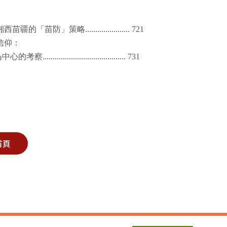
湘西苗疆的「苗防」策略
...................... 721
信仰：
為中心的考察
......................................... 731
首頁