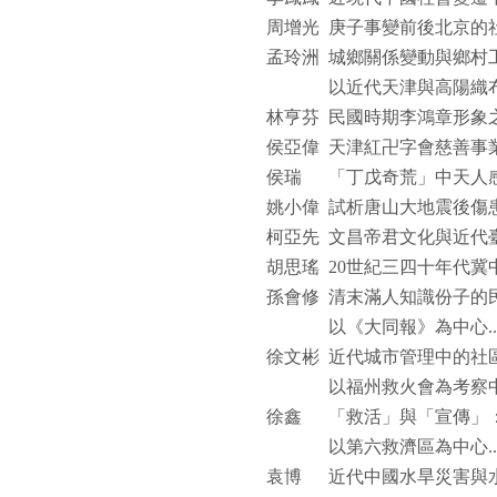
周增光
庚子事變前後北京的
孟玲洲
城鄉關係變動與鄉村
以近代天津與高陽織
林亨芬
民國時期李鴻章形象
侯亞偉
天津紅卍字會慈善事
侯瑞
「丁戊奇荒」中天人
姚小偉
試析唐山大地震後傷
柯亞先
文昌帝君文化與近代
胡思瑤
20
世紀三四十年代冀
孫會修
清末滿人知識份子的
以《大同報》為中心
.
徐文彬
近代城市管理中的社
以福州救火會為考察
徐鑫
「救活」與「宣傳」
以第六救濟區為中心
.
袁博
近代中國水旱災害與