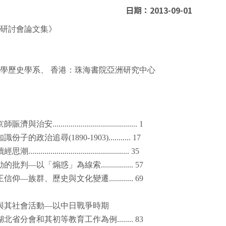
日期：2013-09-01
生研討會論文集》
大學歷史學系、
香港：珠海書院亞洲研究中心
京師賑濟與治安
.......................................... 1
知識份子的政治追尋
(1890-1903)........... 17
讀經思潮
.................................................. 35
動的批判—以「煽惑」為線索
................ 57
王信仰—族群、歷史與文化變遷
............ 69
與其社會活動—以中日戰爭時期
湖北省分會和其初等教育工作為例
........ 83