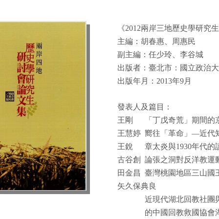
《
2012
兩岸三地歷史學研究
主編：胡春惠、周惠民
副主編：任少玲、李谷城
出版者：臺北市：國立政治
出版年月：
2013
年
9
月
發表人及篇目：
王剛
「丁戊奇荒」期間的
王慧婷
嚮往「革命」—近代
王銳
章太炎與
1930
年代的
古谷創
論張之洞對反洋教運
田金昌
臺灣桃園地區三山國
矢久保典良
近現代湖北回教社團
的中國回教救國協會