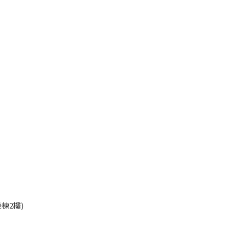
45
棟2樓)