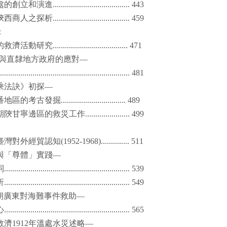
處的創立和演進
...................................... 443
陝西商人之探析
...................................... 459
：
的救濟活動研究
..................................... 471
與直隸地方政府的應對—
................................................................. 481
乘法訣》初探—
番地區的考古發掘
................................ 489
期陝甘寧邊區的救災工作
...................... 499
臺灣對外經貿認知
(1952-1968).............. 511
與「尊體」實踐—
詞
.............................................................. 539
析
.............................................................. 549
朝廣東對海難事件救助—
心
.............................................................. 565
救濟
1912
年溫處水災述略—