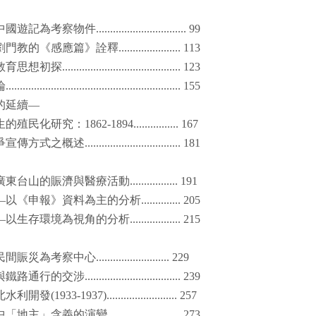
中國遊記為考察物件
................................ 99
劉門教的《感應篇》詮釋
...................... 113
教育思想初探
.......................................... 123
論
.............................................................. 155
的延續—
生的殖民化研究：
1862-1894................ 167
爭宣傳方式之概述
.................................. 181
廣東台山的賑濟與醫療活動
................. 191
—以《申報》資料為主的分析
.............. 205
—以生存環境為視角的分析
.................. 215
民間賑災為考察中心
.......................... 229
與鐵路通行的交涉
.................................. 239
北水利開發
(1933-1937)......................... 257
中「地主」含義的演變
.......................... 273