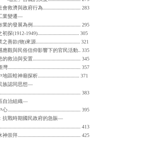
社會救濟與政府行為
.............................. 283
工業變遷—
布業的發展為例
...................................... 295
之初探
(1912-1949)................................. 305
業之善款
(
物
)
來源
................................... 321
感應觀與民俗信仰影響下的官民活動
.. 335
患的救治與安置
...................................... 345
臺灣
.......................................................... 357
中地區蝗神廟探析
................................. 371
民族認同思想—
................................................................. 383
區自治組織—
中心
.......................................................... 395
：抗戰時期國民政府的急賑—
................................................................. 413
水神崇拜
.................................................. 425