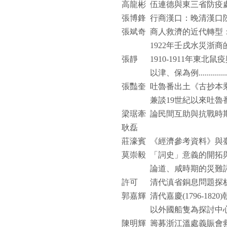
高龍彬
伍連德與東三省防疫
張博鋒
行商漢口：晚清漢口
張斌奇
商人救濟的近代轉型
1922
年壬戌水災浙商
張靜
1910-1911
年東北鼠疫
以津、保為例
.............
張豔奎
吐魯番出土《古抄本
兼談
19
世紀以來吐魯
梁琚牽
論民間互助與抗戰時
耿磊
莊濠賓
《經濟參考資料》與
莫崇毅
「詞史」意義的開拓
論道、咸時期的災難
許可
清代滇省銅息問題探
郭嘉輝
清代嘉慶
(1796-1820)
以外國船隻為探討中
陳明輝
籌募浙江溫處義賑會