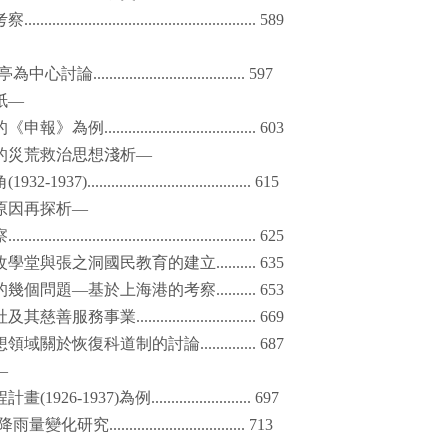
考察
.......................................................... 589
亭為中心討論
...................................... 597
紙—
的《申報》為例
...................................... 603
的災荒救治思想淺析—
角
(1932-1937)......................................... 615
原因再探析—
察
.............................................................. 625
改學堂與張之洞國民教育的建立
.......... 635
的幾個問題—基於上海港的考察
.......... 653
社及其慈善服務事業
.............................. 669
想領域關於恢復科道制的討論
.............. 687
—
程計畫
(1926-1937)
為例
......................... 697
降雨量變化研究
.................................. 713