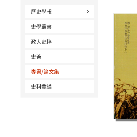
歷史學報
史學叢書
政大史粹
史薈
專書/論文集
史料彙編