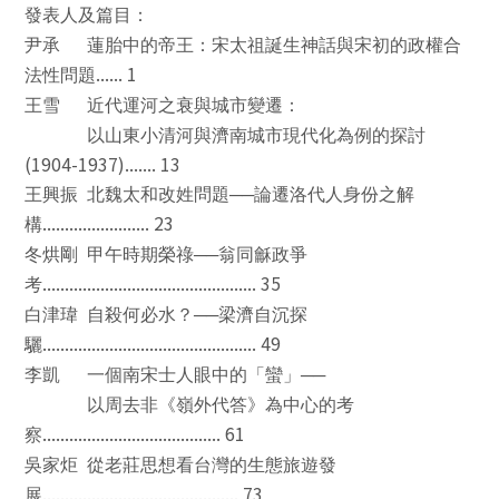
發表人及篇目：
尹承
蓮胎中的帝王：宋太祖誕生神話與宋初的政權合
...... 1
法性問題
王雪
近代運河之衰與城市變遷：
以山東小清河與濟南城市現代化為例的探討
(1904-1937)....... 13
王興振
北魏太和改姓問題
──
論遷洛代人身份之解
........................ 23
構
冬烘剛
甲午時期榮祿
──
翁同龢政爭
................................................ 35
考
白津瑋
自殺何必水？
──
梁濟自沉探
................................................ 49
驪
李凱
一個南宋士人眼中的「蠻」
──
以周去非《嶺外代答》為中心的考
........................................ 61
察
吳家炬
從老莊思想看台灣的生態旅遊發
............................................ 73
展