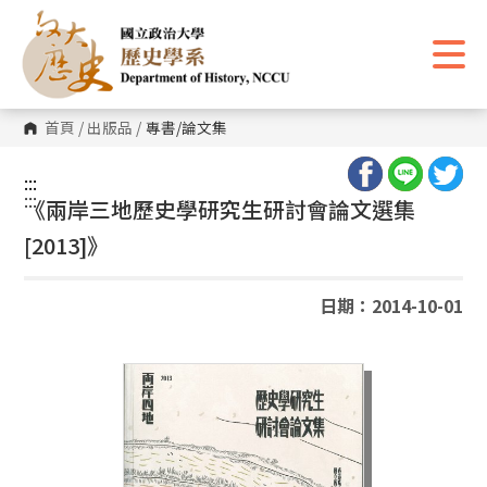
跳
到
主
要
內
容
區
首頁
/
出版品
/
專書/論文集
塊
:::
:::
《兩岸三地歷史學研究生研討會論文選集
[2013]》
日期：2014-10-01