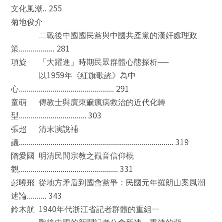
.. 255
文化風潮
菊地俊介
二戰後中國國民黨與中國共產黨的漢奸處理政
.................. 281
策
項旋
「大躍進」時期民眾群體心態探析
──
1959
以
年《紅旗歌謠》為中
................................................ 291
心
童萌
傳教士與廣東痲瘋病救治的近代化轉
.................................. 303
型
張超
清末演說補
.............................................................................. 319
議
隋愛國
明清民間宗教之觀音信仰概
.................................................. 331
觀
彭曉飛
從地方矛盾到國會黨爭：民國元年羅朗山案風潮
.......... 343
述論
1940
—
鈴木航
年代浙江省記者群體的重組