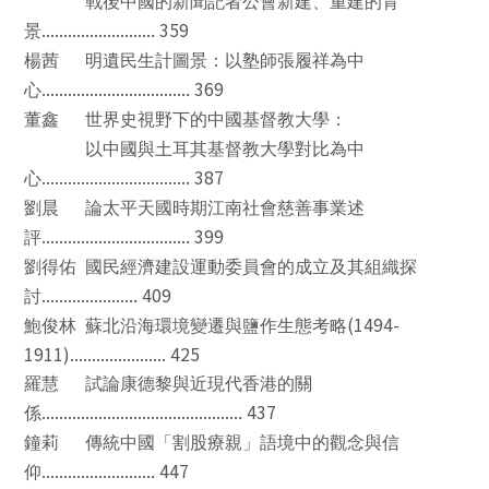
戰後中國的新聞記者公會新建、重建的背
.......................... 359
景
楊茜
明遺民生計圖景：以塾師張履祥為中
.................................. 369
心
董鑫
世界史視野下的中國基督教大學：
以中國與土耳其基督教大學對比為中
.................................. 387
心
劉晨
論太平天國時期江南社會慈善事業述
.................................. 399
評
劉得佑
國民經濟建設運動委員會的成立及其組織探
...................... 409
討
(1494-
鮑俊林
蘇北沿海環境變遷與鹽作生態考略
1911)...................... 425
羅慧
試論康德黎與近現代香港的關
.............................................. 437
係
鐘莉
傳統中國「割股療親」語境中的觀念與信
.......................... 447
仰