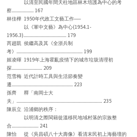
以清至民國年間天柱地區林木培護為中心的考
.................. 167
察
1950
林佳樺
年代政工文藝工作
──
(1954.1-
以《軍中文藝》為中心
1956.3)................................... 179
芮趙凱
侯繼高及其《全浙兵制
...................................................... 199
考》
1919
姬凌暉
年上海霍亂疫情下的城市垃圾清理初
......................... 209
探
范雪梅
近代計時工具與生活節奏變
.................................................. 223
遷
孫齊
釋「南岡士大
...................................................................... 235
夫」
陳辰立
沿浦鄉的秩序：
以明清之際閩籍徙溫移民地域村落的宗族整
...................... 241
合
陳怡
從《吳昌碩八十大壽像》看清末民初上海藝壇的