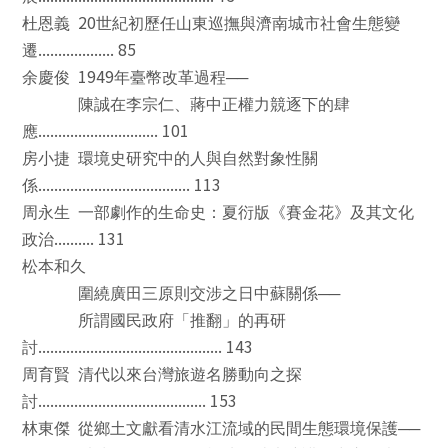
20
杜恩義
世紀初歷任山東巡撫與濟南城市社會生態變
................... 85
遷
1949
余慶俊
年臺幣改革過程
──
陳誠在李宗仁、蔣中正權力競逐下的肆
.............................. 101
應
房小捷
環境史研究中的人與自然對象性關
...................................... 113
係
周永生
一部劇作的生命史：夏衍版《賽金花》及其文化
.......... 131
政治
松本和久
圍繞廣田三原則交涉之日中蘇關係
──
所謂國民政府「推翻」的再研
.............................................. 143
討
周育賢
清代以來台灣旅遊名勝動向之探
.......................................... 153
討
林東傑
從鄉土文獻看清水江流域的民間生態環境保護
──