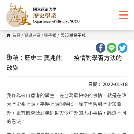
跳
到
主
要
內
容
區
首頁
/
資訊專區
/
電子報
/
第25期電子報
塊
:::
:::
邀稿：歷史二 龔兆麒——疫情對學習方法的
改變
日期：2022-01-18
我作為來自香港的學生，在台灣最快樂的事情，就是在政
大歷史系上課。平時上課的時候，除了學習到歷史知識
外，更有機會聽到老師對古今中外的大小事情，論述不同
的看法。