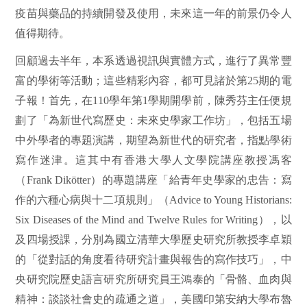
疫苗與藥品的持續開發及使用，未來這一年的前景仍令人
值得期待。
回顧過去半年，本系透過視訊與實體方式，進行了異常豐
富的學術等活動；這些精彩內容，都可見諸於第
25
期的電
子報！首先，在
110
學年第
1
學期開學前，陳秀芬主任便規
劃了「為新世代寫歷史：未來史學家工作坊」，包括五場
中外學者的專題演講，期望為新世代的研究者，指點學術
寫作迷津。這其中有香港大學人文學院講座教授馮客
（
Frank Dikötter
）的專題講座「給青年史學家的忠告：寫
作的六種心病與十二項規則」（
Advice to Young Historians:
Six Diseases of the Mind and Twelve Rules for Writing
），以
及四場授課，分別為國立清華大學歷史研究所教授李卓穎
的「從對話的角度看待研究計畫與報告的寫作技
巧
」，中
央研究院歷史語言研究所研究員王鴻泰的「骨骼、血肉與
精神：談談社會史的疏通之
道
」，美國印第安納大學布魯