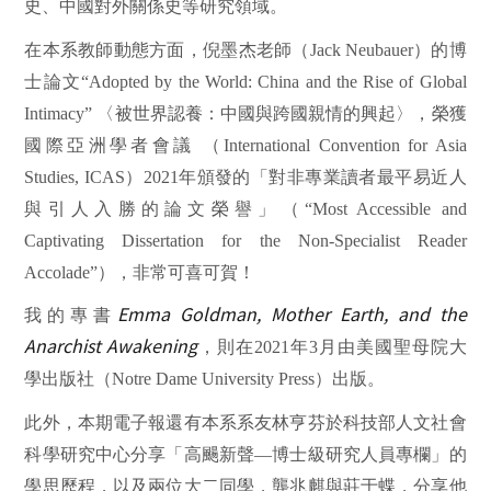
史、中國對外關係史等研究領域。
在本系教師動態方面，倪墨杰老師（
Jack Neubauer
）的博
士論文
“Adopted by the World: China and the Rise of Global
Intimacy”
〈被世界認養：中國與跨國親情的興起〉，榮獲
國際亞洲學者會議
（
International Convention for Asia
Studies, ICAS
）
2021
年頒發的「對非專業讀者最平易近人
與引人入勝的論文榮譽」（
“Most Accessible and
Captivating Dissertation for the Non-Specialist Reader
Accolade”
），非常可喜可賀！
Emma Goldman, Mother Earth, and the
我的專書
Anarchist Awakening
，則在
2021
年
3
月由美國聖母院大
學出版社（
Notre Dame University Press
）出版。
此外，本期電子報還有本系系友林亨芬於科技部人文社會
科學研究中心分享「高颺新聲—博士級研究人員專欄」的
學思歷程，以及兩位大二同學，龔兆麒與莊于蝶，分享他