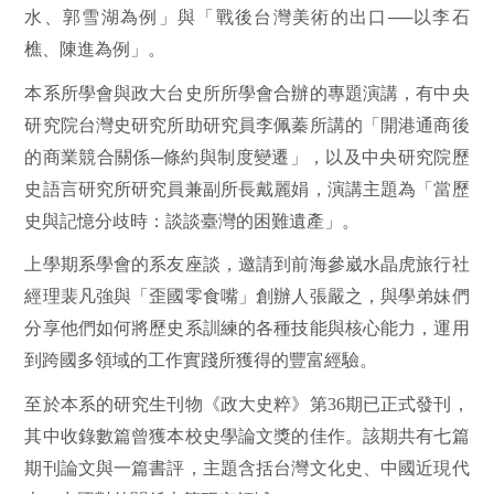
水、郭雪湖為例」與「戰後台灣美術的出口──以李石
樵、陳進為例」。
本系所學會與政大台史所所學會合辦的專題演講，有中央
研究院台灣史研究所助研究員李佩蓁所講的「開港通商後
的商業競合關係─條約與制度變遷」，以及中央研究院歷
史語言研究所研究員兼副所長戴麗娟，演講主題為「當歷
史與記憶分歧時：談談臺灣的困難遺產」。
上學期系學會的系友座談，邀請到前海參崴水晶虎旅行社
經理裴凡強與「歪國零食嘴」創辦人張嚴之，與學弟妹們
分享他們如何將歷史系訓練的各種技能與核心能力，運用
到跨國多領域的工作實踐所獲得的豐富經驗。
至於本系的研究生刊物《政大史粹》第
36
期已正式發刊，
其中收錄數篇曾獲本校史學論文獎的佳作。該期共有七篇
期刊論文與一篇書評，主題含括台灣文化史、中國近現代