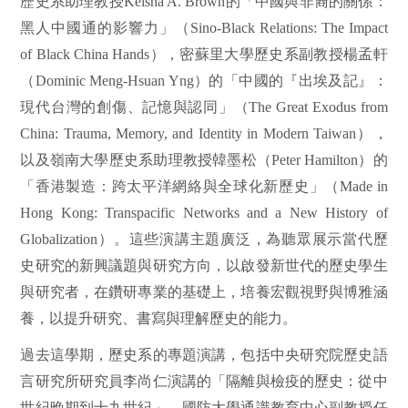
歷史系助理教授
Keisha A. Brown
的「中國與非裔的關係：
黑人中國通的影響力」（
Sino-Black Relations: The Impact
of Black China Hands
），密蘇里大學歷史系副教授楊孟軒
（
Dominic Meng-Hsuan Yng
）的「中國的『出埃及記』：
現代台灣的創傷、記憶與認同」（
The Great Exodus from
China: Trauma, Memory, and Identity in Modern Taiwan
），
以及嶺南大學歷史系助理教授韓墨松（
Peter Hamilton
）的
「香港製造：跨太平洋網絡與全球化新歷史」（
Made in
Hong Kong: Transpacific Networks and a New History of
Globalization
）。這些演講主題廣泛，為聽眾展示當代歷
史研究的新興議題與研究方向，以啟發新世代的歷史學生
與研究者，在鑽研專業的基礎上，培養宏觀視野與博雅涵
養，以提升研究、書寫與理解歷史的能力。
過去這學期，歷史系的專題演講，包括中央研究院歷史語
言研究所研究員李尚仁演講的「隔離與檢疫的歷史：從中
世紀晚期到十九世紀」，國防大學通識教育中心副教授任