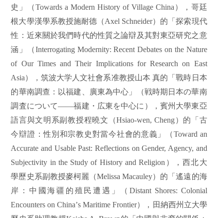
史」（
Towards a Modern History of Village China
），哥廷
根大學漢學系教授施耐德（
Axel Schneider
）的「探索現代
性：近來關於我們時代的性質之論辯及其對東亞研究之意
涵」（
Interrogating Modernity: Recent Debates on the Nature
of Our Times and Their Implications for Research on East
Asia
），筑波大学人文社會系准教授山本
真的「戰時日本
的華南調查：以福建、廣東為中心」（戦時期日本の華南
調査について――福建・広東を中心に），賓州大學東亞
語言與文明系副教授程曉文（
Hsiao-wen, Cheng
）的「古
今辯證：性別和宗教史對當今社會的意義」（
Toward an
Accurate and Usable Past: Reflections on Gender, Agency, and
Subjectivity in the Study of History and Religion
），西北大
學歷史系副教授麥柯麗（
Melissa Macauley
）的「遙遠的海
岸：中國海疆的殖民遭遇」（
Distant Shores: Colonial
Encounters on China
’
s Maritime Frontier
），田納西州立大學