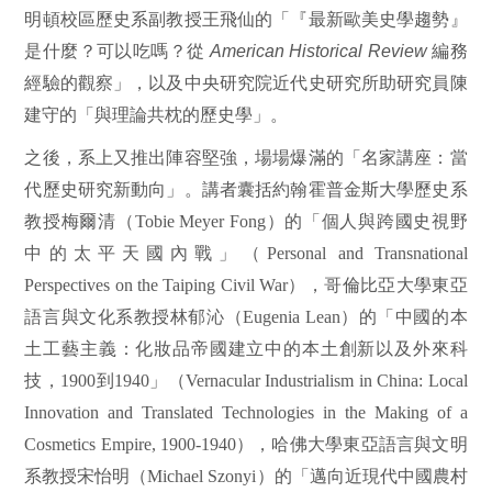
明頓校區歷史系副教授王飛仙的「『最新歐美史學趨勢』
是什麼？可以吃嗎
？
從
American Historical Review
編務
經驗的觀
察
」，以及中央研究院近代史研究所助研究
員
陳
建守的「與理論共枕的歷史
學
」。
之後，系上又推出陣容堅強，場場爆滿的「名家講座：當
代歷史研究新動向」。講者囊括約翰霍普金斯大學歷史系
教授梅爾清（
Tobie Meyer Fong
）的「個人與跨國史視野
中的太平天國內戰」（
Personal and Transnational
Perspectives on the Taiping Civil War
），哥倫比亞大學東亞
語言與文化系教授林郁沁（
Eugenia Lean
）的「中國的本
土工藝主義：化妝品帝國建立中的本土創新以及外來科
技，
1900
到
1940
」（
Vernacular Industrialism in China: Local
Innovation and Translated Technologies in the Making of a
Cosmetics Empire, 1900-1940
），哈佛大學東亞語言與文明
系教授宋怡明（
Michael Szonyi
）的「邁向近現代中國農村