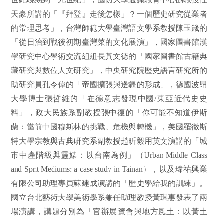
天豪所講的「『拜登』走後怎樣」？一個歷史研究從業者
的常理思考」，台灣師範大學臺灣語文學系教授陳玉箴的
「從日治到戰後初期臺灣菜的文化展演」，國家圖書館漢
學研究中心學術交流組組長黃文德的「國家圖書館古籍典
藏研究與數位人文研究」，中央研究院歷史語言研究所的
助研究員孔令偉的「帝國擴張與邊疆的形成」，德國波昂
大學博士張哲維的「在德意志發現中國
/
東亞近代史史
料」，政大民族系副教授張中復的「你可能不知道伊斯
蘭：當前中國穆斯林的挑戰、危機與轉機」，美國羅徹斯
特大學宗教與古典研究系副教授趙昕毅用英文演講的「城
市中產階級與靈媒：以台南為例」（
Urban Middle Class
and Sprit Mediums: a case study in Tainan
），以及瑋祐興業
有限公司助理專員蘇建成演講的「歷史學給我的訓練」。
國立台北藝術大學美術學系兼任助理教授黃琪惠發表了兩
場演講，講題分別為「官辦展覽會與地方風土：以黃土