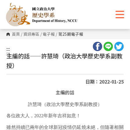
跳
到
主
要
內
容
區
首頁
/
資訊專區
/
電子報
/
第25期電子報
塊
:::
:::
主編的話——許慧琦（政治大學歷史學系副教
授）
日期：2022-01-25
主編的話
許慧琦（政治大學歷史學系副教授）
各位政大人，
2022
年新年吉祥如意！
雖然持續已兩年的全球新冠疫情仍延燒未絕，但隨著相關