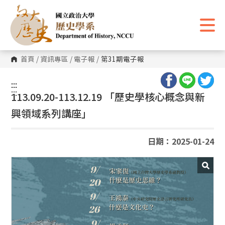
跳
到
主
要
內
容
區
首頁
/
資訊專區
/
電子報
/
第31期電子報
塊
:::
:::
113.09.20-113.12.19 「歷史學核心概念與新
興領域系列講座」
日期：2025-01-24