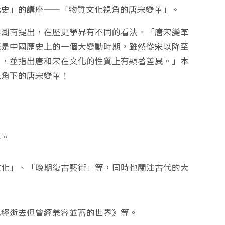
化史」的講座——「物質文化視角的唐宋變革」。
藤湖南提出，在歷史學界有不同的看法。「唐宋變革
際是中國歷史上的一個大變動時期，雖然從宋以降至
』，並指出唐和宋在文化的性質上有顯著差異。」本
視角下的唐宋變革！
等。
文化」、「晚期復古藝術」等，同時也關注古代的大
已經逝去但曾經兼容並蓄的世界》等。