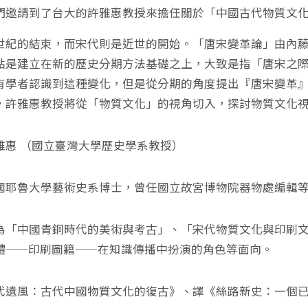
們邀請到了台大的許雅惠教授來擔任關於「中國古代物質文
世紀的結束，而宋代則是近世的開始。「唐宋變革論」由內
點是建立在新的歷史分期方法基礎之上，大致是指「唐宋之
有學者認識到這種變化，但是從分期的角度提出『唐宋變革
，許雅惠教授將從「物質文化」的視角切入，探討物質文化
雅惠 （國立臺灣大學歷史學系教授）
國耶魯大學藝術史系博士，曾任國立故宮博物院器物處編輯
為「中國青銅時代的美術與考古」、「宋代物質文化與印刷
體——印刷圖籍——在知識傳播中扮演的角色等面向。
代遺風：古代中國物質文化的復古》、譯《絲路新史：一個