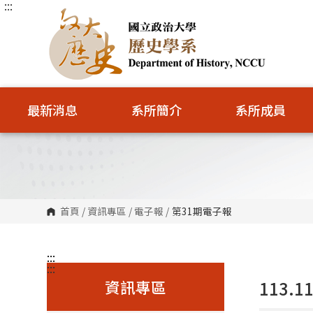
:::
跳
到
主
要
內
容
區
塊
最新消息
系所簡介
系所成員
首頁
/
資訊專區
/
電子報
/
第31期電子報
:::
:::
資訊專區
113.