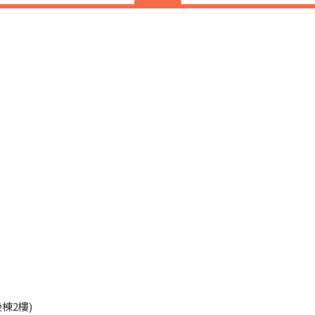
45
棟2樓)