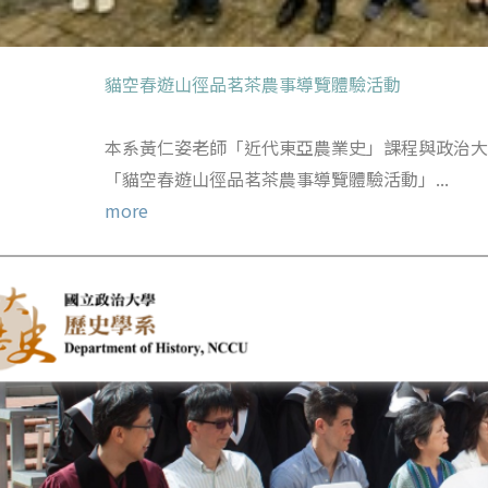
貓空春遊山徑品茗茶農事導覽體驗活動
本系黃仁姿老師「近代東亞農業史」課程與政治
「貓空春遊山徑品茗茶農事導覽體驗活動」...
more