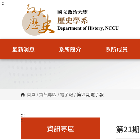
:::
跳
到
主
要
內
容
區
塊
最新消息
系所簡介
系所成員
首頁
/
資訊專區
/
電子報
/
第21期電子報
:::
:::
資訊專區
第21