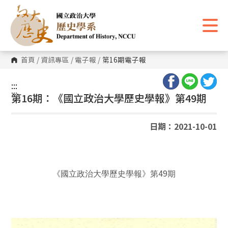
跳
到
主
要
內
容
區
首頁
/
資訊專區
/
電子報
/
第16期電子報
塊
:::
:::
第16期：《國立政治大學歷史學報》第49期
日期：2021-10-01
49
《國立政治大學歷史學報》第
期