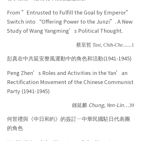
From ”Entrusted to Fulfill the Goal by Emperor”
Switch into “Offering Power to the Junzi”. A New
Study of Wang Yangming’s Political Thought.
蔡至哲
Tasi, Chih-Che
.......
1
(1941-1945)
彭真在中共延安整風運動中的角色和活動
Peng Zhen’s Roles and Activities in the Yan’an
Rectification Movement of the Chinese Communist
Party (1941-1945)
Chung, Yen-Lin
…
鍾延麟
39
—
何世禮與《中日和約》的簽訂
中華民國駐日代表團
的角色