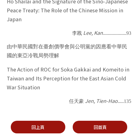
Ho Shailai and the Signature of the Sino-Japanese
Peace Treaty: The Role of the Chinese Mission in
Japan
Lee, Kan
...................
李戡
93
由中華民國對在臺創價學會與公明黨的因應看中華民
國的東亞冷戰局勢理解
The Action of ROC for Soka Gakkai and Komeito in
Taiwan and Its Perception for the East Asian Cold
War Situation
Jen, Tien-Hao
.....
任天豪
135
回上頁
回首頁