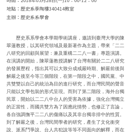
時間：2018年05月28日(一)10：00-12：00
地點：歷史系季陶樓340414教室
主辦：歷史系系學會
歷史系系學會本學期學術講座，邀請到臺灣大學的陳
翠蓮教授，以其研究領域及最新著作為主題，帶來「二二
八研究的回顧與展望：兼及重構二二八一書」專題演講。
在演講的開始，陳翠蓮教授講解了台灣有關於二二八研究
的發展歷程，指出其可以大致分成戒嚴時期、解嚴前後與
解嚴之後至今等三個階段，在第一階段之中，國民黨、中
共雙雙以自己的統治為目的進行研究，而台灣民間的聲音
只能以文學包裝的形式呈現。而到了第二階段，海外台獨
民眾，開始以二二八中台人的受害為依據，強化台灣獨立
的正當性，而國共雙方為了因應此情勢，也修正了言論，
各自強調撫平二二八的傷痛以及其非台獨非排中的性質。
到了解嚴之後，台灣民間學者的研究，產生了文化衝突
說、派系鬥爭說、台人共犯說等等不同面向的解釋，而在