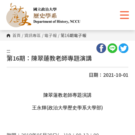
跳
到
主
要
內
容
區
首頁
/
資訊專區
/
電子報
/
第16期電子報
塊
:::
:::
第16期：陳翠蓮教老師專題演講
日期：2021-10-01
陳翠蓮教老師專題演講
(
)
王永輝
政治大學歷史學系大學部