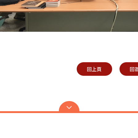
回上頁
回