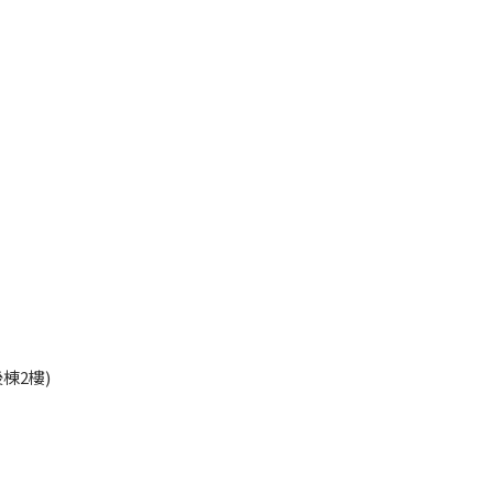
45
棟2樓)