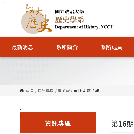
:::
跳
到
主
要
內
容
區
塊
最新消息
系所簡介
系所成員
首頁
/
資訊專區
/
電子報
/
第16期電子報
:::
:::
資訊專區
第16