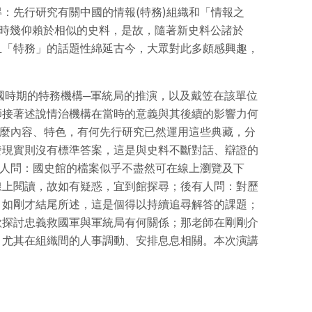
(
)
得：先行研究有關中國的情報
特務
組織和「情報之
題時幾仰賴於相似的史料，是故，隨著新史料公諸於
且「特務」的話題性綿延古今，大眾對此多頗感興趣，
國時期的特務機構─軍統局的推演，以及戴笠在該單位
師接著述說情治機構在當時的意義與其後續的影響力何
麼內容、特色，有何先行研究已然運用這些典藏，分
發現實則沒有標準答案，這是與史料不斷對話、辯證的
人問：國史館的檔案似乎不盡然可在線上瀏覽及下
線上閱讀，故如有疑惑，宜到館探尋；後有人問：對歷
：如剛才結尾所述，這是個得以持續追尋解答的課題；
欲探討忠義救國軍與軍統局有何關係；那老師在剛剛介
，尤其在組織間的人事調動、安排息息相關。本次演講