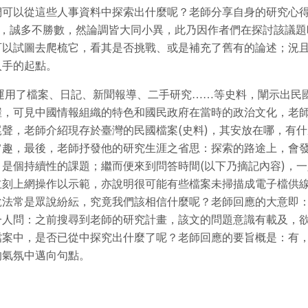
們可以從這些人事資料中探索出什麼呢？老師分享自身的研究心
笠，誠多不勝數，然論調皆大同小異，此乃因作者們在探討該議
可以試圖去爬梳它，看其是否挑戰、或是補充了舊有的論述；況
入手的起點。
運用了檔案、日記、新聞報導、二手研究……等史料，闡示出民
幄，可見中國情報組織的特色和國民政府在當時的政治文化，老
(
)
尾聲，老師介紹現存於臺灣的民國檔案
史料
，其安放在哪，有什
旨趣，最後，老師抒發他的研究生涯之省思：探索的路途上，會
(
)
，是個持續性的課題；繼而便來到問答時間
以下乃摘記內容
，一
立刻上網操作以示範，亦說明很可能有些檔案未掃描成電子檔供
說法常是眾說紛紜，究竟我們該相信什麼呢？老師回應的大意即
一人問：之前搜尋到老師的研究計畫，該文的問題意識有載及，
檔案中，是否已從中探究出什麼了呢？老師回應的要旨概是：有
的氣氛中邁向句點。