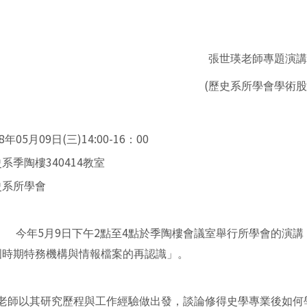
張世瑛
老師專題演講
(
歷史系所學會學術股
8
05
09
(
)14:00-16
00
年
月
日
三
：
340414
史系季陶樓
教室
史系所學會
5
9
2
4
今年
月
日下午
點至
點於季陶樓會議室舉行所學會的演講
國時期特務機構與情報檔案的再認識」。
老師以其研究歷程與工作經驗做出發，談論修得史學專業後如何