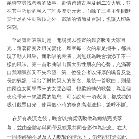
越時空尋找考卷的故事。劇情跨越古埃及到二次大戰，並
在其中巧妙的融入了許多歷史元素，而除了三名主角間默
契十足的生動演技之外，戲謔的情節及台詞，也讓人印象
深刻。
至於舞蹈表演則是一開場就以整齊的舞姿吸引大家目
光，隨著節奏及燈光變化，舞者每一次的舉足擺手，都展
現了動人風采。而歌唱的表演，則無疑為晚會增添了不一
樣的風味。第一首歌曲唱出廣大男性朋友的心聲，充滿著
自我嘲諷卻又不失希望，第二位登台者以渾厚的嗓音及悠
長的氣韻，唱出了對於親人的眷念。最後一首歌曲，則是
由兩位女同學帶來的女聲合唱。輕柔婉轉的歌聲，為這個
夜晚帶來一絲溫柔的氣息。可以說每一項表演，都成功的
吸引觀眾目光，使兩個小時的晚會高潮迭起，驚呼不斷。
在所有表演之後，晚會以抽獎活動做為總結完美落
幕，並由全體參與同學及觀眾共同合影作為紀念。在大
一同學經驗不足及人力吃緊的情況下，仍然能打造如此