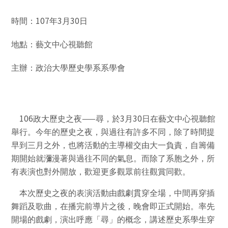
107
3
30
時間：
年
月
日
地點：藝文中心視聽館
主辦：政治大學歷史學系系學會
106
——
3
30
政大歷史之夜
尋
，於
月
日在藝文中心視聽館
舉行。今年的歷史之夜，與過往有許多不同，除了時間提
早到三月之外，也將活動的主導權交由大一負責，自籌備
期開始就瀰漫著與過往不同的氣息。而除了系胞之外，所
有表演也對外開放，歡迎更多觀眾前往觀賞同歡。
本次歷史之夜的表演活動由戲劇貫穿全場，中間再穿插
舞蹈及歌曲，在播完前導片之後，晚會即正式開始。率先
開場的戲劇，演出呼應
「尋」的概念，
講述歷史系學生穿