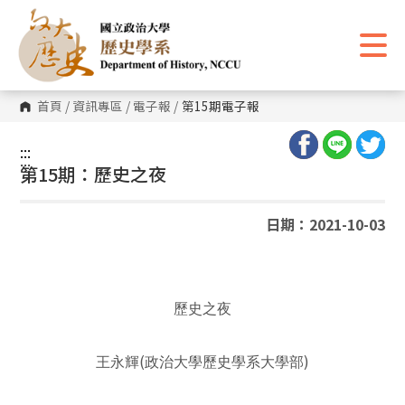
跳
到
主
要
內
容
區
首頁
/
資訊專區
/
電子報
/
第15期電子報
塊
:::
:::
第15期：歷史之夜
日期：2021-10-03
歷史之夜
(
)
王永輝
政治大學歷史學系大學部