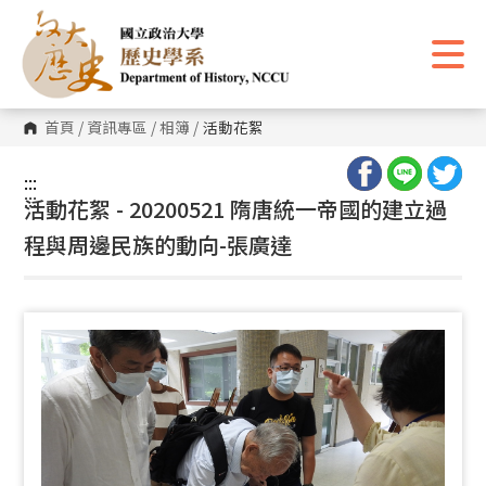
跳
到
主
要
內
容
區
首頁
/
資訊專區
/
相簿
/
活動花絮
塊
:::
:::
活動花絮 - 20200521 隋唐統一帝國的建立過
程與周邊民族的動向-張廣達