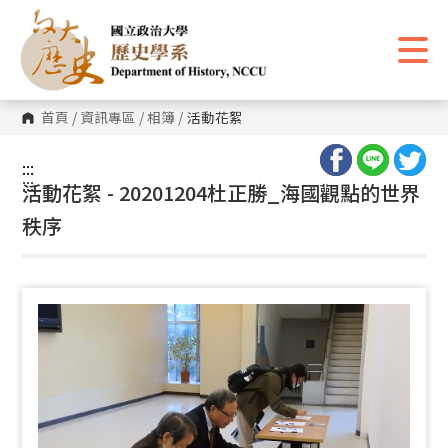
跳
到
主
要
內
容
區
首頁
/
資訊專區
/
相簿
/
活動花絮
塊
:::
:::
活動花絮 - 20201204杜正勝_海國觀點的世界
秩序