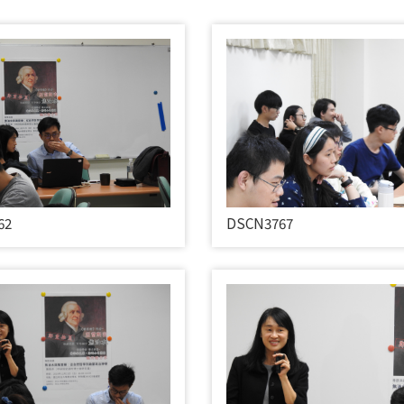
62
DSCN3767