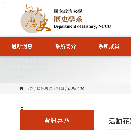
:::
跳
到
主
要
內
容
區
塊
最新消息
系所簡介
系所成員
首頁
/
資訊專區
/
相簿
/
活動花絮
:::
:::
資訊專區
活動花絮