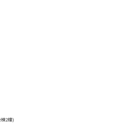
45
棟2樓)