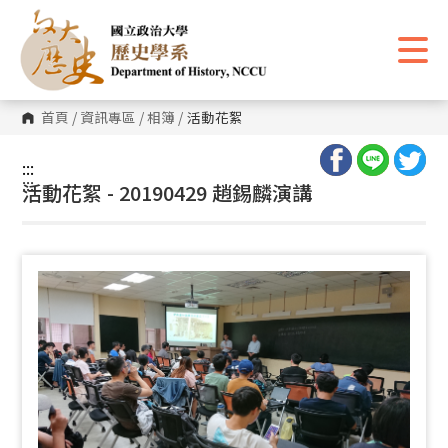
跳
到
主
要
內
容
區
首頁
/
資訊專區
/
相簿
/
活動花絮
塊
:::
:::
活動花絮 - 20190429 趙錫麟演講