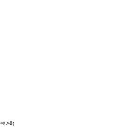
45
棟2樓)