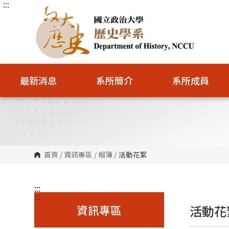
:::
跳
到
主
要
內
容
區
塊
最新消息
系所簡介
系所成員
首頁
/
資訊專區
/
相簿
/
活動花絮
:::
:::
資訊專區
活動花絮