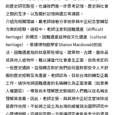
的歷史研究取徑，也讓我們進一步思考記憶、歷史與社會
之間的互涉，以及關於記憶與遺忘等課題。
介紹完相關理論，戴老師接著分享她參與中正紀念堂轉型
方案的經驗。過程中，老師注意到困難遺產（
difficult
heritage
）的概念。困難遺產延伸自文化遺產（
cultural
heritage
），根據博物館學家
Sharon Macdonald
的說
法，困難遺產指的就是那些場址、建築物、古蹟、藝術品
或其他人造物件，難以讓當代社會產生正面、自我肯定的
一些歷史遺跡。這個概念對於我們如何面對那些令人不舒
服的歷史經驗至為重要。老師認為，目前台灣的轉型正義
工作，過快地將困難遺產的名稱轉化為正面意義（如景美
人權園區），導致尚未理解歷史脈絡的人們難以從名稱去
理解其意義。因此，老師主張，與其將中正紀念堂抹除或
是挪作他用，不如將之設立為台灣的威權政治國際研究中
心暨博物館。這樣的空間一方面讓研究者能有充分的資源