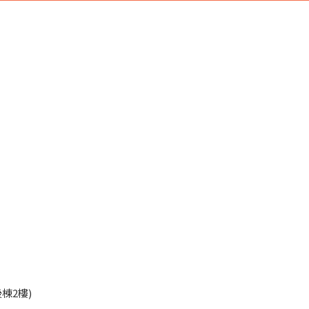
45
棟2樓)