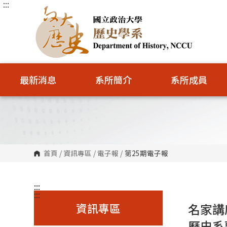
:::
跳
到
主
要
內
容
區
塊
最新消息
系所簡介
系所成員
首頁
/
資訊專區
/
電子報
/
第25期電子報
:::
:::
資訊專區
名家講
歷史系