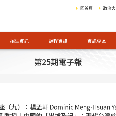
回首頁
政治大
招生資訊
課程資訊
資訊專區
第25期電子報
座（九）：楊孟軒
Dominic Meng-Hsuan Y
副教授｜中國的「出埃及記」：現代台灣