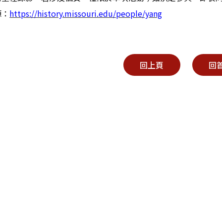
源：
https://history.missouri.edu/people/yang
回上頁
回