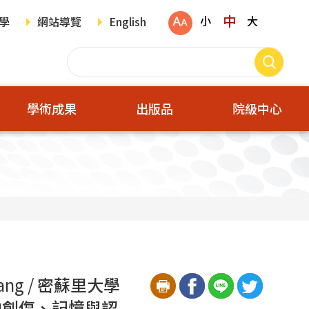
中
小
大
學
網站導覽
English
學術成果
出版品
院級中心
ang /
密蘇里大學
的創傷、記憶與認