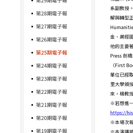
第29期電子報
系副教授
第28期電子報
解與轉型
第27期電子報
Humanitie
金、蔣經
第26期電子報
他的主要
第25期電子報
Press
劍橋
（
First B
第24期電子報
單位已經
第23期電子報
里大學頒
第22期電子報
來，楊教
※
若想進
第21期電子報
https://h
第20期電子報
※
本場次
第19期電子報
※
本演講