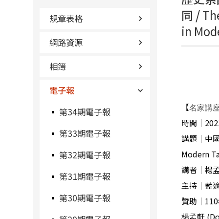
同 /
Th
規章表格
in Mod
網路資源
相簿
電子報
【
名家講座（
第34期電子報
時間｜
202
第33期電子報
講題｜中
Modern T
第32期電子報
講者｜楊
第31期電子報
主持｜藍
第30期電子報
贊助｜
110
楊孟軒
(Do