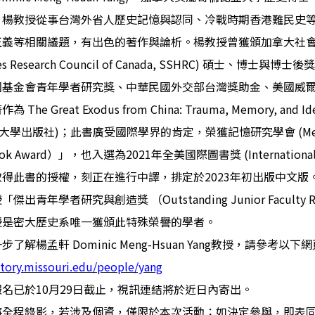
。楊教授從事台灣外省人歷史記憶與認同、冷戰時期香港難民史
正義等相關議題，有出色的著作與論析。楊教授曾獲頒加拿大社
s Research Council of Canada, SSHRC)
碩士、博士與博士後
國基金會青年學者研究獎、中華民國外交部台灣獎助金、美國威
著作為
The Great Exodus from China: Trauma, Memory, and Ide
大學出版社
)
；此書廣受國際學界的肯定，榮獲記憶研究學會
(Me
ook Award
）」，也入選為
2021
年全美國際圖書獎
(Internation
取得此書的授權，刻正在進行中譯，排定於
2023
年初出版中文版
授「傑出青年學者研究與創造獎
（
Outstanding Junior Faculty R
授是密大歷史系唯一獲頒此特殊榮譽的學者。
一步了解楊孟軒
Dominic Meng-Hsuan Yang
教授，請參考以下網
istory.missouri.edu/people/yang
報名已於
10
月
29
日截止，視訊連結將於近日內寄出。
將全程錄影，若涉及個資，僅限於本次活動；如決定參與，即表