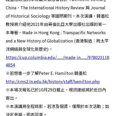
China
、
The International History Review
與
Journal
of Historical Sociology
等國際期刊。本次演講，韓墨松
教授將介紹他
2021
年由哥倫比亞大學出版社出版的第一
本專著，
Made in Hong Kong : Transpacific Networks
and a New History of Globalization (
香港製造：跨太平
洋網絡與全球化新歷史
)
。
https://cup.columbia.edu/....../made-in....../978023118
4854
※
若想進一步了解
Peter E. Hamilton
韓墨松
http://cms2.ln.edu.hk/history/staff/hamilton.php
※
本場次報名已於
10
月
29
日截止，視訊連結將於近日內
寄出。
※
本演講將全程錄影，若涉及個資，僅限於本次活動；如
決定參與，即表同意。