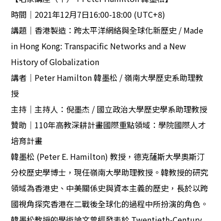
時間｜
2021
年
12
月
7
日
16:00-18:00 (UTC+8)
講題｜香港製造：跨太平洋網絡與全球化新歷史
/ Made
in Hong Kong: Transpacific Networks and a New
History of Globalization
講者｜
Peter Hamilton
韓墨松
/
嶺南大學歷史系助理教
授
主持｜主持人：倪墨杰
/
國立政治大學歷史學系助理教授
贊助｜
110
年高教深耕計畫國際重點領域：學院國際人才
培育計畫
韓墨松
(Peter E. Hamilton)
教授，德克薩斯大學奧斯汀
分校歷史學博士，現任嶺南大學助理教授。韓教授的研究
領域為香港史、中美關係史與資本主義的歷史，長於以跨
國視角探究香港在二戰後全球化的過程中所扮演的角色。
韓墨松教授的學術論文曾經發表於
Twentieth-Century