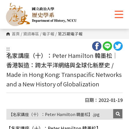
跳
到
主
要
內
容
區
首頁
/
資訊專區
/
電子報
/
第25期電子報
塊
:::
:::
名家講座（十）：
Peter Hamilton
韓墨松｜
香港製造：跨太平洋網絡與全球化新歷史 /
Made in Hong Kong: Transpacific Networks
and a New History of Globalization
日期：2022-01-19
【名家講座（十）：Peter Hamilton 韓墨松】.jpg
【名家講座（十）：
Peter Hamilton
韓墨松】