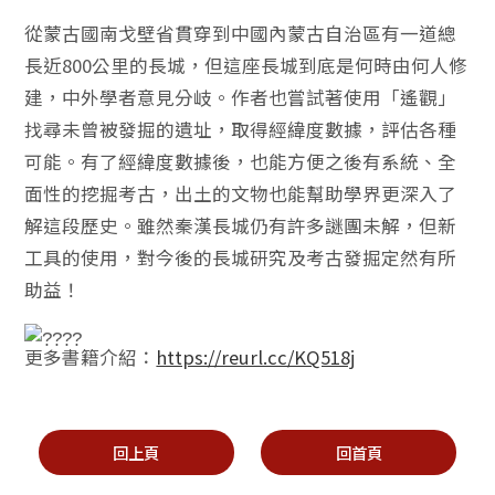
從蒙古國南戈壁省貫穿到中國內蒙古自治區有一道總
長近800公里的長城，但這座長城到底是何時由何人修
建，中外學者意見分岐。作者也嘗試著使用「遙觀」
找尋未曾被發掘的遺址，取得經緯度數據，評估各種
可能。有了經緯度數據後，也能方便之後有系統、全
面性的挖掘考古，出土的文物也能幫助學界更深入了
解這段歷史。雖然秦漢長城仍有許多謎團未解，但新
工具的使用，對今後的長城研究及考古發掘定然有所
助益！
更多書籍介紹：
https://reurl.cc/KQ518j
回上頁
回首頁