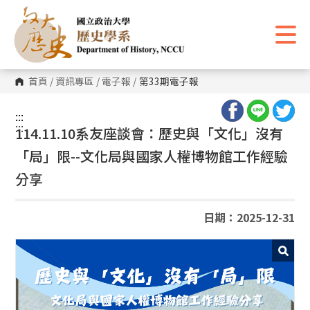
跳
到
主
要
內
容
區
首頁
/
資訊專區
/
電子報
/
第33期電子報
塊
:::
:::
114.11.10系友座談會：歷史與「文化」沒有
「局」限--文化局與國家人權博物館工作經驗
分享
日期：2025-12-31