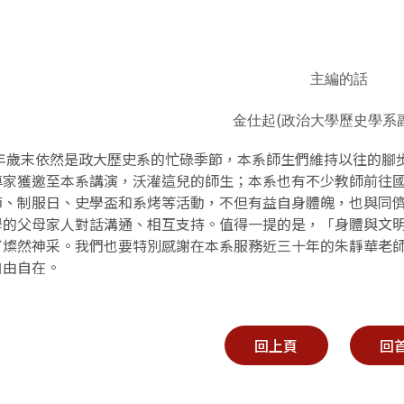
主編的話
(
金仕起
政治大學歷史學系
年歲末依然是政大歷史系的忙碌季節，本系師生們維持以往的腳
專家獲邀至本系講演，沃灌這兒的師生；本系也有不少教師前往
節、制服日、史學盃和系烤等活動，不但有益自身體魄，也與同
學的父母家人對話溝通、相互支持。值得一提的是，「身體與文
了燦然神采。我們也要特別感謝在本系服務近三十年的朱靜華老
自由自在。
回上頁
回