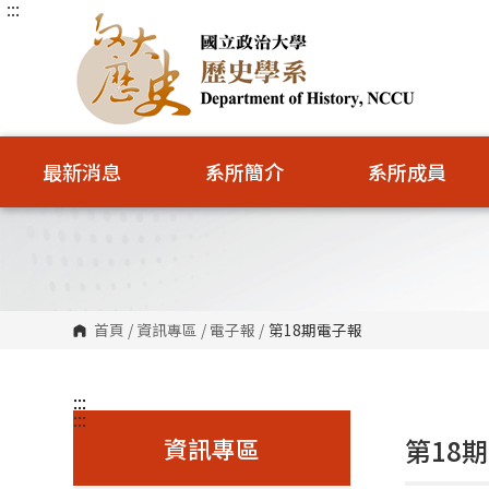
:::
跳
到
主
要
內
容
區
塊
最新消息
系所簡介
系所成員
首頁
/
資訊專區
/
電子報
/
第18期電子報
:::
:::
資訊專區
第18