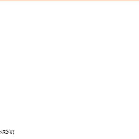
45
棟2樓)