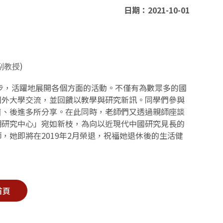
日期：2021-10-01
)
副教授
步，活躍地展開各個方面的活動。不僅有為數眾多的國
國外大學交流，並回饋以教學與研究新訊。同學們參與
儕、後進多所分享。在此同時，老師們又透過親師座談
明研究中心」宛如新枝，為向以近現代中國研究見長的
師，她即將在
2019
年
2
月榮退，祝福她退休後的生活健
首頁