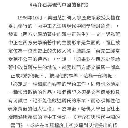
《蔣介石與現代中國的奮鬥》
1986年10月，美國芝加哥大學歷史系教授艾愷在
臺北舉行的「蔣中正先生與現代中國學術討論會」，
發表〈西方史學論著中的蔣中正先生〉一文，認為蔣
中正在西方史學論著中的主要形象是負面的，而且被
定位為一位歷史上的失敗人物，結論是「蔣先生經常
受到不公平的待遇」。他說：「如果要在西方史學論
著中改善蔣先生的地位，就要以西方語文撰寫一部真
正成功的傳記。」按照他的標準，這樣一部傳記，
「必定是一種細膩而艱辛的學術工作，同時也必須是
一種知識取信的作品，這個傳記必須是文字優美和具
有可讀性，絕不能僅敘述蔣氏的事業，而心須抓住他
表象背後的個人性格」。23年後，哈佛大學出版社出
版陶涵所撰寫的蔣中正傳記－《蔣介石與現代中國的
奮鬥》，或許在某種程度上初步達到艾愷提出的條