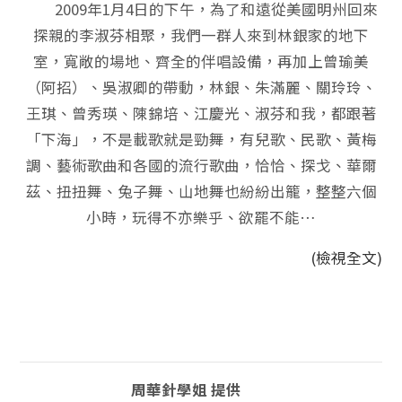
2009年1月4日的下午，為了和遠從美國明州回來
探親的李淑芬相聚，我們一群人來到林銀家的地下
室，寬敞的場地、齊全的伴唱設備，再加上曾瑜美
（阿招）、吳淑卿的帶動，林銀、朱滿麗、關玲玲、
王琪、曾秀瑛、陳錦培、江慶光、淑芬和我，都跟著
「下海」，不是載歌就是勁舞，有兒歌、民歌、黃梅
調、藝術歌曲和各國的流行歌曲，恰恰、探戈、華爾
茲、扭扭舞、兔子舞、山地舞也紛紛出籠，整整六個
小時，玩得不亦樂乎、欲罷不能…
(檢視全文)
周華針學姐 提供