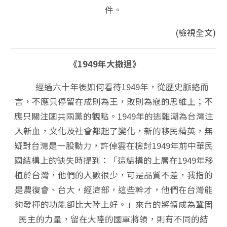
件。
(檢視全文)
《1949年大撤退》
經過六十年後如何看待1949年，從歷史脈絡而
言，不應只停留在成則為王，敗則為寇的思維上；不
應只關注國共兩黨的觀點。1949年的逃難潮為台灣注
入新血，文化及社會都起了變化，新的移民精英，無
疑對台灣是一股動力，許倬雲在檢討1949年前中華民
國結構上的缺失時提到：「這結構的上層在1949年移
植於台灣，他們的人數很少，可是品質不差，我指的
是農復會、台大，經濟部，這些幹才，他們在台灣能
夠發揮的功能卻比大陸上好。」來台的將領成為鞏固
民主的力量，留在大陸的國軍將領，則有不同的結