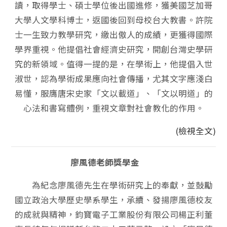
讀，取得學士、碩士學位後出國進修，獲美國芝加哥
大學人文學科博士，返國後回到母校台大教書。許院
士一生致力教學研究，繳出傲人的成績，更獲得國際
學界重視。他提倡社會經濟史研究，開創台灣史學研
究的新領域。值得一提的是，在學術上，他提倡入世
淑世，認為學術成果應向社會傳播，尤其文字應淺白
易懂，服膺唐宋史家「文以載道」、「文以明道」的
心法和書寫體例，重視文章對社會教化的作用。
(檢視全文)
廖風德老師獎學金
為紀念廖風德先生在學術研究上的奉獻，並鼓勵
國立政治大學歷史學系學生，承續、發揚廖風德校友
的成就與精神，鈞寶電子工業股份有限公司楊正利董