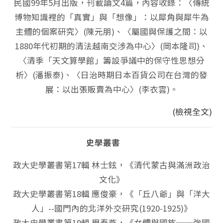
民國99年5月出版，刊載論文4篇，內容收錄：〈傳統
博物知識裡的「真實」與「想像」：以犀角與犀牛為
主體的個案研究〉(陳元朋)、〈屬國與保護之間：以
1880年代初期的清法越南交涉為中心〉(岡本隆司)、
〈清季「天文算學館」籌設爭議中的保守性思想分
析〉(潘振泰)、〈日治時期日本百貨公司在台灣的發
展：以出張販賣為中心〉(李衣雲)。
(檢視全文)
史學叢書
政大史學叢書第17輯 林士鉉，《清代蒙古與滿洲政治
文化》
政大史學叢書第18輯 應俊豪，《「丘八爺」與「洋大
人」--國門內的北洋外交研究(1920-1925)》
政大史學叢書第19輯 周春燕，《女體與國族──強國