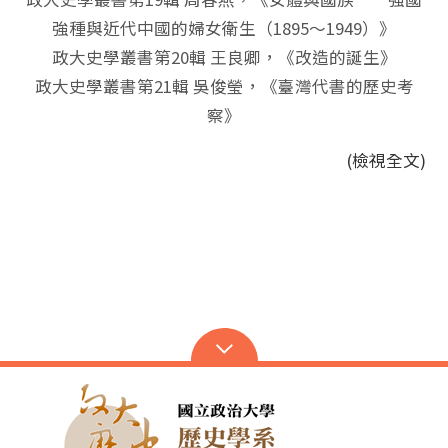
強種與近代中國的婦女衛生（1895～1949）》
政大史學叢書第20輯 王良卿，《改造的誕生》
政大史學叢書第21輯 吳俊瑩，《臺灣代書的歷史考
察》
(檢視全文)