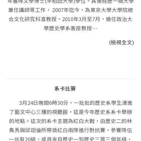
年獲得文學博士(早稻田大學)學位。其後經歷一橋大學
兼任講師等工作， 2007年迄今，為東京大學大學院總
合文化研究科准教授。2010年3月至7月，擔任政治大
學歷史學系客座教授…
(檢視全文)
系卡比賽
3月24日晚間6時30分，一批批的歷史系學生湧進
了藝文中心三樓的視聽館，這是今年歷史系系卡舉辦
的地點。這次的系卡主題為紅白大戰，由歷史二的林
雋秀與邱翊倫所帶領紅白兩隊進行對抗賽。參賽隊伍
一共有20組，成員來自歷史一到歷史三等三個年級，