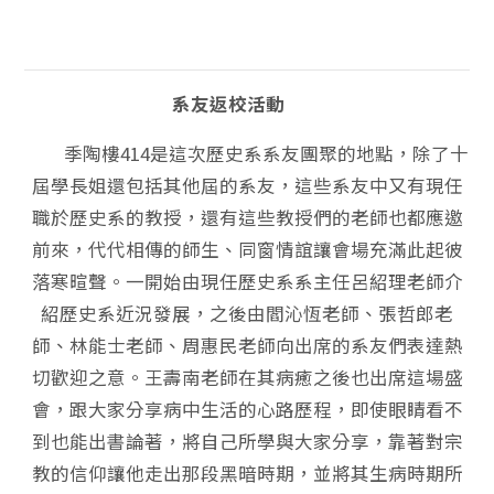
系友返校活動
季陶樓414是這次歷史系系友團聚的地點，除了十
屆學長姐還包括其他屆的系友，這些系友中又有現任
職於歷史系的教授，還有這些教授們的老師也都應邀
前來，代代相傳的師生、同窗情誼讓會場充滿此起彼
落寒暄聲。一開始由現任歷史系系主任呂紹理老師介
紹歷史系近況發展，之後由閻沁恆老師、張哲郎老
師、林能士老師、周惠民老師向出席的系友們表達熱
切歡迎之意。王壽南老師在其病癒之後也出席這場盛
會，跟大家分享病中生活的心路歷程，即使眼睛看不
到也能出書論著，將自己所學與大家分享，靠著對宗
教的信仰讓他走出那段黑暗時期，並將其生病時期所