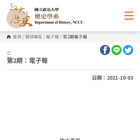
跳
到
主
要
內
容
區
首頁
/
資訊專區
/
電子報
/
第2期電子報
塊
:::
:::
第2期：電子報
日期：2021-10-03