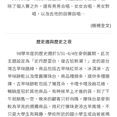
除了個人賽之外，還有男男合唱、女女合唱、男女對
唱，以及吉他的自彈自唱…
(檢視全文)
歷史週與歷史之夜
98學年度的歷史週於5/31~6/4在麥側展開。此次
主題設定為「史丹歷耍台，復古尬新潮！」走的是台
灣古早味路線，商品包括古早味紅茶冰、冰淇淋、古
早味餅乾以及懷舊彈珠台，商品種類多，提供多種選
擇。古早味餅乾包括了豬耳朵、卡哩卡哩及麻花捲，
暢銷度冠於其他商品，有時候早上才進的貨，到了下
午就銷售一空，晚來的顧客只好向隅。彈珠台是麥側
較為罕見的擺攤商品，用尺打彈珠更添古早風情，不
只是大學生有興趣，學校附近的國小學生或由爸爸媽