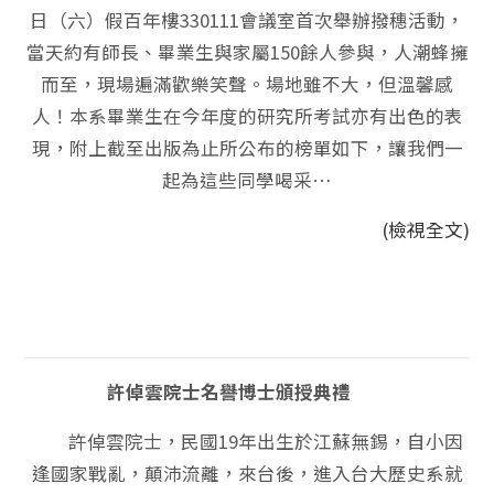
日（六）假百年樓330111會議室首次舉辦撥穗活動，
當天約有師長、畢業生與家屬150餘人參與，人潮蜂擁
而至，現場遍滿歡樂笑聲。場地雖不大，但溫馨感
人！本系畢業生在今年度的研究所考試亦有出色的表
現，附上截至出版為止所公布的榜單如下，讓我們一
起為這些同學喝采…
(檢視全文)
許倬雲院士名譽博士頒授典禮
許倬雲院士，民國19年出生於江蘇無錫，自小因
逢國家戰亂，顛沛流離，來台後，進入台大歷史系就