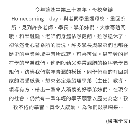
今年適逢畢業三十週年，母校舉辦
Homecoming day，與老同學重返母校，重回系
所，見到許多老師、學長、學弟妹們，大家寒暄問
暖，和樂融融。老師們身體依然健朗，雖然退休了，
卻依然關心著系所的情況，許多學長與學弟們也都在
歷史的專業領域中有所成就，可喜可佩。最辛勞的是
在學的學弟妹們，他們殷勤又略帶靦腆的招呼老學長
姐們，彷彿我們當年青澀的模樣，同學們真的有回到
家的溫馨感覺，想來必定是紹理學弟（主任）教導、
領導有方，帶出一羣令人稱羨的好學弟妹們。在現今
的社會，仍然有一羣年輕的學子願意以歷史為念，孜
孜不倦的學習，真令人感動， 為你們鼓掌喝采…
(檢視全文)