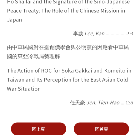
Ho Shailai and the Signature of the Sino-Japanese
Peace Treaty: The Role of the Chinese Mission in
Japan
Lee, Kan
...................
李戡
93
由中華民國對在臺創價學會與公明黨的因應看中華民
國的東亞冷戰局勢理解
The Action of ROC for Soka Gakkai and Komeito in
Taiwan and Its Perception for the East Asian Cold
War Situation
Jen, Tien-Hao
.....
任天豪
135
回上頁
回首頁