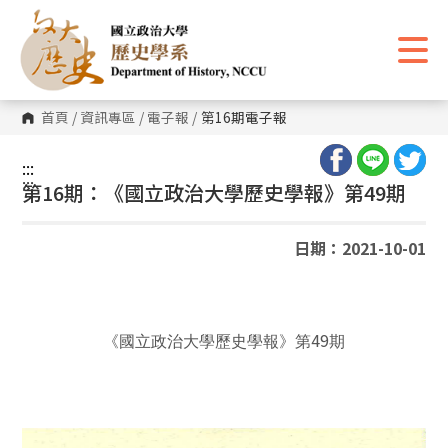
跳
到
主
要
內
容
區
首頁
/
資訊專區
/
電子報
/
第16期電子報
塊
:::
:::
第16期：《國立政治大學歷史學報》第49期
日期：2021-10-01
49
《國立政治大學歷史學報》第
期