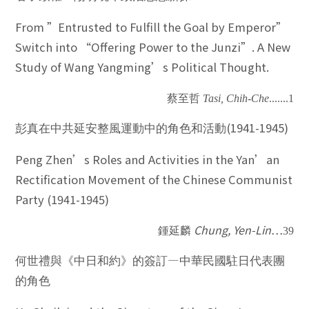
From ”Entrusted to Fulfill the Goal by Emperor”
Switch into “Offering Power to the Junzi”. A New
Study of Wang Yangming’s Political Thought.
蔡至哲
Tasi, Chih-Che
.......
1
(1941-1945)
彭真在中共延安整風運動中的角色和活動
Peng Zhen’s Roles and Activities in the Yan’an
Rectification Movement of the Chinese Communist
Party (1941-1945)
Chung, Yen-Lin
…
鍾延麟
39
—
何世禮與《中日和約》的簽訂
中華民國駐日代表團
的角色