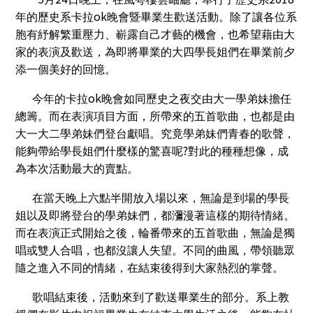
ok
年的歷史系卡拉
晚會暨畢業生歡送活動。除了讓各位系
胞有紓解繁重壓力、嶄露自己才藝的機會，也希望藉由大
家的表演及歡送，為即將畢業的大四學長姐們在畢業前夕
添一個美好的回憶。
ok
今年的卡拉
晚會如同歷史之夜交由大一學弟妹擔任
總籌。而在表演項目方面，所帶來的五首歌曲，也都是由
大一大二學弟妹們登台獻唱。究竟學弟妹們青春的歌聲，
?
能夠帶給學長姐們什麼樣的驚喜呢
對此的種種想像，成
為本次活動最大的賣點。
在當天晚上六點半開放入場以來，無論是到場的學長
姐以及即將登台的學弟妹們，都瀰漫著這樣的期待情緒。
而在表演正式開始之後，輪番帶來的五首歌曲，無論是獨
唱或雙人合唱，也都沒讓人失望。不同的曲風，帶領聽眾
隨之進入不同的情緒，在結束後得到大家熱烈的掌聲。
歌唱結束後，活動來到了歡送畢業生的部分。系上教