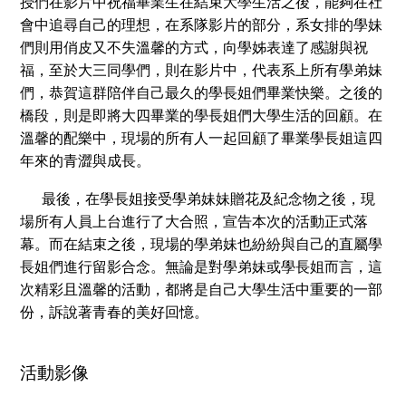
授們在影片中祝福畢業生在結束大學生活之後，能夠在社
會中追尋自己的理想，在系隊影片的部分，系女排的學妹
們則用俏皮又不失溫馨的方式，向學姊表達了感謝與祝
福，至於大三同學們，則在影片中，代表系上所有學弟妹
們，恭賀這群陪伴自己最久的學長姐們畢業快樂。之後的
橋段，則是即將大四畢業的學長姐們大學生活的回顧。在
溫馨的配樂中，現場的所有人一起回顧了畢業學長姐這四
年來的青澀與成長。
最後，在學長姐接受學弟妹妹贈花及紀念物之後，現
場所有人員上台進行了大合照，宣告本次的活動正式落
幕。而在結束之後，現場的學弟妹也紛紛與自己的直屬學
長姐們進行留影合念。無論是對學弟妹或學長姐而言，這
次精彩且溫馨的活動，都將是自己大學生活中重要的一部
份，訴說著青春的美好回憶。
活動影像