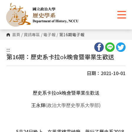
跳
到
主
要
內
容
區
首頁
/
資訊專區
/
電子報
/
第16期電子報
塊
:::
:::
第16期：歷史系卡拉
ok
晚會暨畢業生歡送
日期：2021-10-01
ok
歷史系卡拉
晚會暨畢業生歡送
)
王永輝
(
政治大學歷史學系大學部
5
24
2018
月
日晚上，在風雩樓雲岫廳，舉行了歷史系