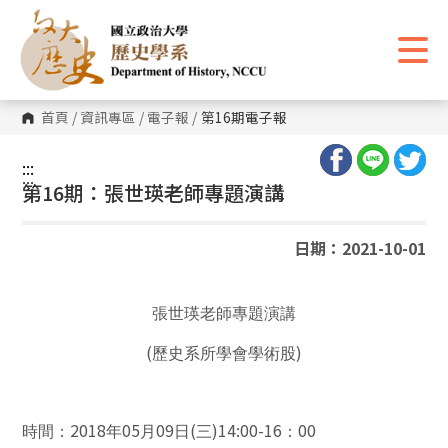
跳
到
主
要
內
容
區
首頁
/
資訊專區
/
電子報
/
第16期電子報
塊
:::
:::
第16期：張世瑛老師專題演講
日期：2021-10-01
張世瑛
老師專題演講
(
)
歷史系所學會學術股
2018
05
09
(
)14:00-16
00
時間：
年
月
日
三
：