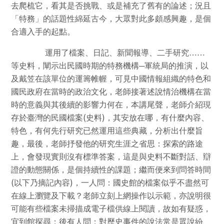
去爬梳它，看其是否挑戰、或是補充了舊有的論述；況且
「特務」的話題性綿延古今，大眾對此多頗感興趣，是個
合適入手的起點。
運用了檔案、日記、新聞報導、二手研究……
等史料，闡示出民國時期的特務機構─軍統局的推演，以
及戴笠在該單位的運籌帷幄，可見中國情報組織的特色和
國民政府在當時的政治文化，老師接著述說情治機構在當
時的意義與其後續的影響力何在，本講尾聲，老師介紹現
(
)
存於臺灣的民國檔案
史料
，其安放在哪，有什麼內容、
特色，有何先行研究已然運用這些典藏，分析出什麼旨
趣，最後，老師抒發他的研究生涯之省思：探索的路途
上，會發現實則沒有標準答案，這是與史料不斷對話、辯
證的動態關係，是個持續性的課題；繼而便來到問答時間
(
)
以下乃摘記內容
，一人問：國史館的檔案似乎不盡然可
在線上瀏覽及下載？老師立刻上網操作以示範，亦說明很
可能有些檔案未掃描成電子檔供線上閱讀，故如有疑惑，
宜到館探尋；後有人問：對歷史事件的說法常是眾說紛