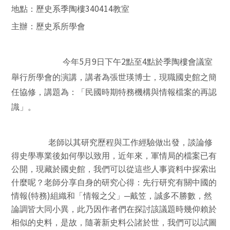
340414
地點：歷史系季陶樓
教室
主辦：歷史系所學會
5
9
2
4
今年
月
日下午
點至
點於季陶樓會議室
舉行所學會的演講，講者為張世瑛博士，現職國史館之簡
任協修，講題為：「民國時期特務機構與情報檔案的再認
識」。
老師以其研究歷程與工作經驗做出發，談論修
得史學專業後如何學以致用，近年來，軍情局的檔案已有
公開，現藏於國史館，我們可以從這些人事資料中探索出
什麼呢？老師分享自身的研究心得：先行研究有關中國的
(
)
情報
特務
組織和「情報之父」─戴笠，誠多不勝數，然
論調皆大同小異，此乃因作者們在探討該議題時幾仰賴於
相似的史料，是故，隨著新史料公諸於世，我們可以試圖