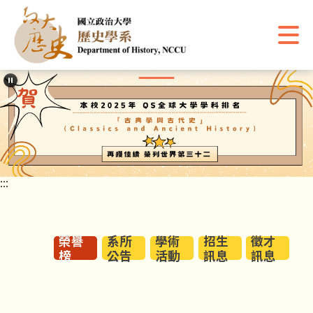
跳
到
主
要
內
容
區
塊
:::
榮譽
系所
學術
招生
徵才
榜
公告
活動
訊息
訊息